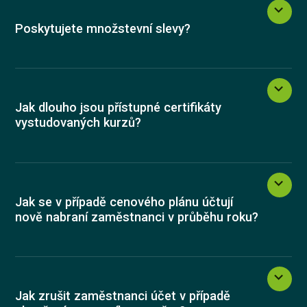
Publikace skrytého obsahu
Poskytujete množstevní slevy?
18 000 Kč
Jak dlouho jsou přístupné certifikáty
Kontaktujte nás
vystudovaných kurzů?
Jak se v případě cenového plánu účtují
nově nabraní zaměstnanci v průběhu roku?
Jak zrušit zaměstnanci účet v případě