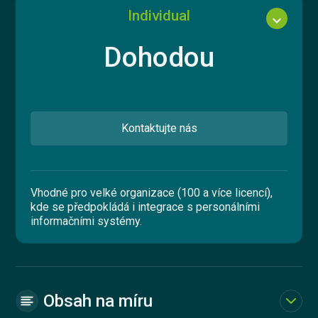
Individual
Funkce
expand_more
Tvorba obsahu
Dohodou
Nákup kurzů z katalogu
Prodej kurzů
API a webhooky
Kontaktujte nás
Dostupné kurzy
Vhodné pro velké organizace (100 a více licencí),
5 kurzů základní sady
kde se předpokládá i integrace s personálními
informačními systémy.
15 kurzů rozšířené sady
50+ kurzů z produkce Knowspread
Funkce
Tvorba obsahu
Obsah na míru