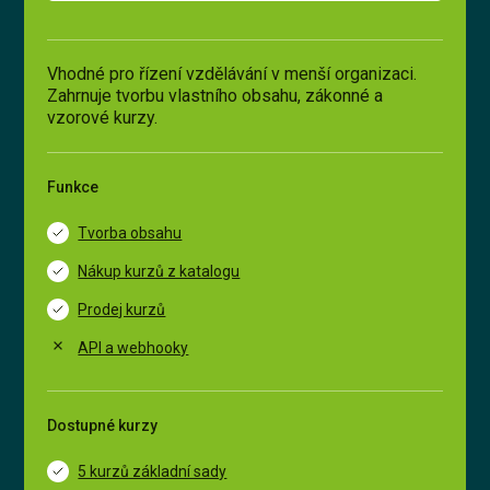
Dostupné kurzy
Vhodné pro řízení vzdělávání v menší organizaci.
5 kurzů základní sady
Zahrnuje tvorbu vlastního obsahu, zákonné a
vzorové kurzy.
15 kurzů rozšířené sady
50+ kurzů z produkce Knowspread
Funkce
Tvorba obsahu
Nákup kurzů z katalogu
Prodej kurzů
API a webhooky
Dostupné kurzy
5 kurzů základní sady