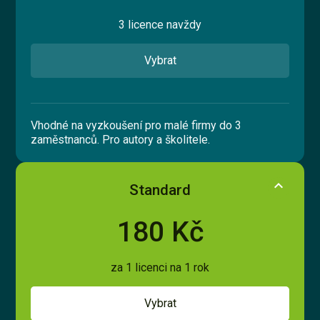
3 licence navždy
Vyzkoušet zdarma
Vybrat
English
Vhodné na vyzkoušení pro malé firmy do 3
zaměstnanců. Pro autory a školitele.
expand_more
Funkce
Standard
Tvorba obsahu
180 Kč
Nákup kurzů z katalogu
Prodej kurzů
za 1 licenci na 1 rok
API a webhooky
Vybrat