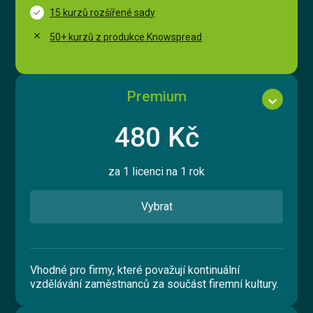
15 kurzů rozšířené sady
50+ kurzů z produkce Knowspread
Premium
expand_more
480 Kč
za 1 licenci na 1 rok
Vybrat
Vhodné pro firmy, které považují kontinuální
vzdělávání zaměstnanců za součást firemní kultury.