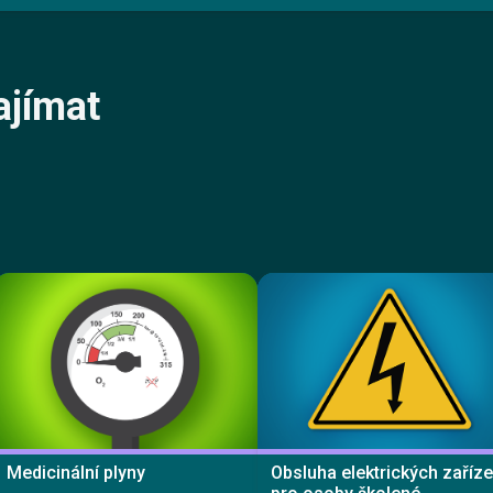
ajímat
Medicinální plyny
Obsluha elektrických zaříze