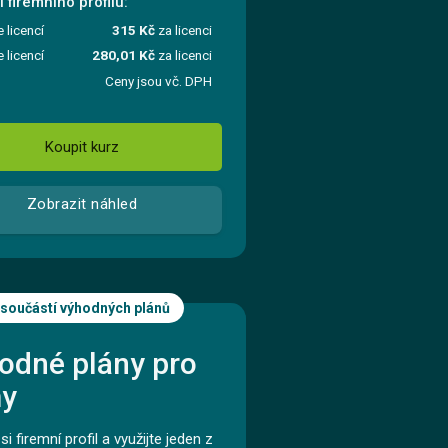
 firemního profilu:
e licencí
315 Kč
za licenci
e licencí
280,01 Kč
za licenci
Ceny jsou vč. DPH
Koupit kurz
Zobrazit náhled
 součástí výhodných plánů
odné plány pro
my
si firemní profil a využijte jeden z