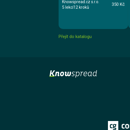
Knowspread.cz s.r.o.
350 Kč
5 lekcí
12 kroků
Přejít do katalogu
Kurz
Lekce 1: Nebezpečné chemické látky
Lekce 2: Akutní toxicita
Lekce 3: Nehody
Lekce 4: První pomoc
Lekce 5: Závěrečný test