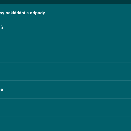
ipy nakládání s odpady
dů
če