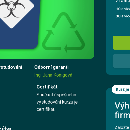
V rámci
Registrovat se
10
a víc
30
a víc
Přihlásit se
Kontaktujte nás
ystudování
Odborní garanti
Vyzkoušet zdarma
Ing. Jana Königová
Certifikát
Kurz je
Součást úspěšného
English
vystudování kurzu je
Výh
certifikát.
fir
íte
Založte 