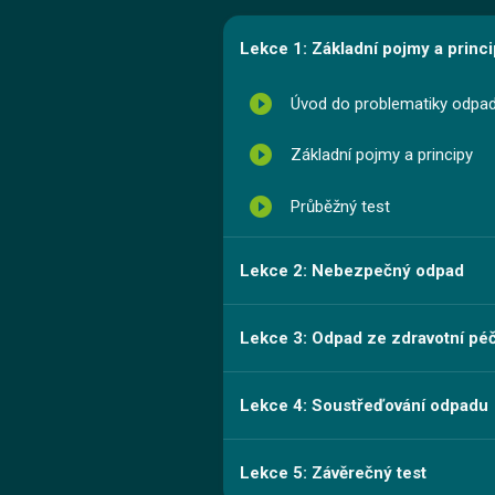
Lekce 1: Základní pojmy a princ
play_circle_filled
Úvod do problematiky odpa
play_circle_filled
Základní pojmy a principy
play_circle_filled
Průběžný test
Lekce 2: Nebezpečný odpad
Lekce 3: Odpad ze zdravotní pé
Lekce 4: Soustřeďování odpadu
Lekce 5: Závěrečný test