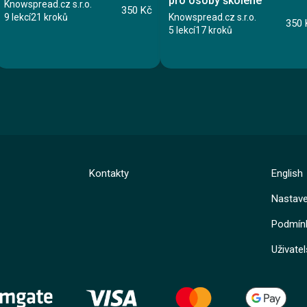
pro osoby školené
Knowspread.cz s.r.o.
350 Kč
9 lekcí
21 kroků
Knowspread.cz s.r.o.
350 
5 lekcí
17 kroků
Kurz
Kurz
Kontakty
English
Nastave
Lekce 1: Elektrické zařízení
Lekce 1: Úvod do problematiky
Lekce 2: Kompetence k práci na zařízení
Lekce 2: Medicinální vzduch
Lekce 3: Bezpečná práce na zařízení
Podmínk
Lekce 3: Kyslík
Lekce 4: Poranění elektrickým proudem
Lekce 4: Oxid dusný
Lekce 5: Závěrečný test
Uživate
Lekce 5: Oxid uhličitý
Jan Štípek
Lekce 6: Vakuum
Lekce 7: Centrální rozvody a tlakové lahve
Lekce 8: Bezpečnost při manipulaci
Lekce 9: Závěrečný test
Ing. Jan Drašar