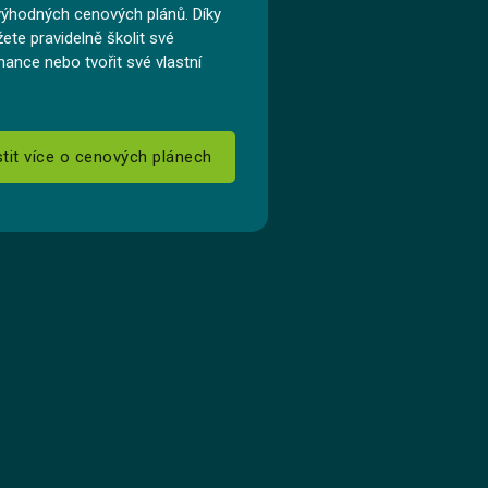
výhodných cenových plánů. Díky
ete pravidelně školit své
ance nebo tvořit své vlastní
stit více o cenových plánech