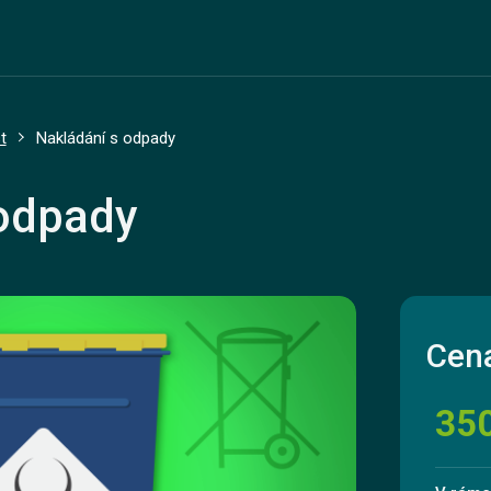
t
Nakládání s odpady
 odpady
Cena
35