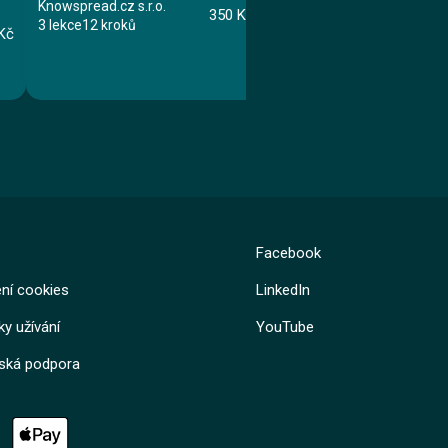
zdravotníky
Knowspread.cz s.r.o.
350 Kč
3 lekce
12 kroků
Knowspread.cz s.r.o.
Kč
5 lekcí
22 kroků
Kurz
Kurz
Facebook
Lekce 1: Vstupní informace
Lekce 2: Elektrická zařízení ve zdravotnictví
Lekce 1: Úvod do hygieny pro zdravo
Lekce 3: Závěrečný test
Lekce 2: Způsoby správného mytí ru
ní cookies
LinkedIn
Jan Štípek
Lekce 3: Výběr přípravků, používání
Lekce 4: Strategie pro zlepšení hygi
y užívání
YouTube
Lekce 5: Závěrečný test
lská podpora