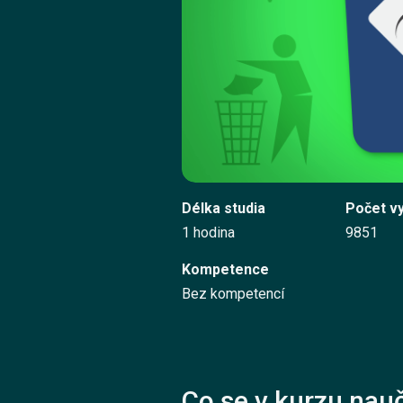
Délka studia
Počet v
1 hodina
9851
Kompetence
Bez kompetencí
Co se v kurzu nauč