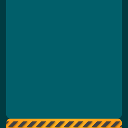
Kurz
Lekce 1: Základní pojmy a principy nakládání s
odpady
Lekce 2: Nebezpečný odpad
Lekce 3: Odpad ze zdravotní péče
Lekce 4: Soustřeďování odpadu
Lekce 5: Závěrečný test
Ing. Jana Königová