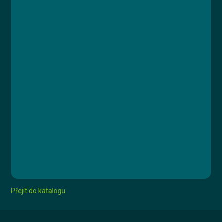
Kurz
Lekce 1: Úvod do hygieny pro zdravotníky
Lekce 2: Způsoby správného mytí rukou
Lekce 3: Výběr přípravků, používání
Lekce 4: Strategie pro zlepšení hygieny rukou
Lekce 5: Závěrečný test
Přejít do katalogu