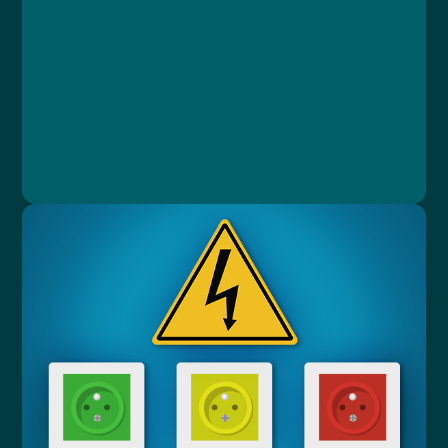
Lekce 2: Kompetence k práci na zařízení
Lekce 3: Bezpečná práce na zařízení
Lekce 4: Poranění elektrickým proudem
Lekce 5: Závěrečný test
Jan Štípek