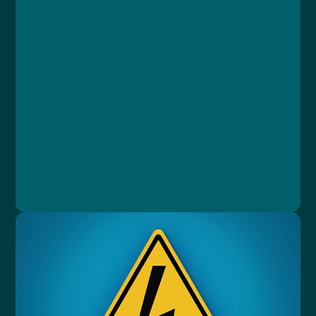
Kurz
Lekce 1: Nebezpečné chemické látky
Lekce 2: Akutní toxicita
Lekce 3: Nehody
Lekce 4: První pomoc
Lekce 5: Závěrečný test