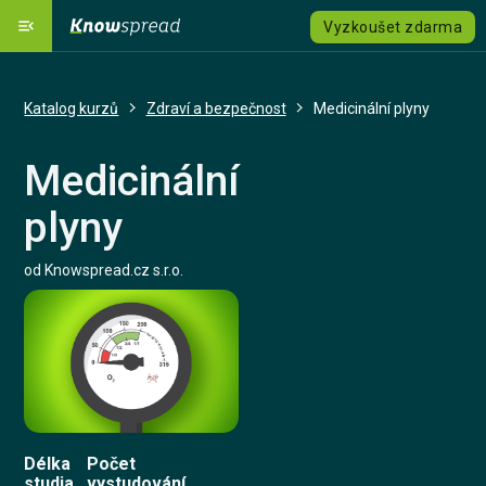
menu_open
Vyzkoušet zdarma
Naše platforma
dashboard
Katalog kurzů
Zdraví a bezpečnost
Medicinální plyny
Řešení
emoji_objects
expand_more
Medicinální
Katalog kurzů
local_grocery_store
plyny
Ceník
savings
od Knowspread.cz s.r.o.
Jazyk
language
expand_more
Registrovat se
Přihlásit se
Délka
Počet
Kontaktujte nás
studia
vystudování