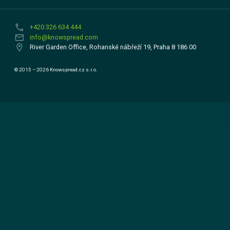
phone
+420 326 634 444
email
info@knowspread.com
location_on
River Garden Office, Rohanské nábřeží 19, Praha 8 186 00
© 2015 – 2026 Knowspread.cz s.r.o.