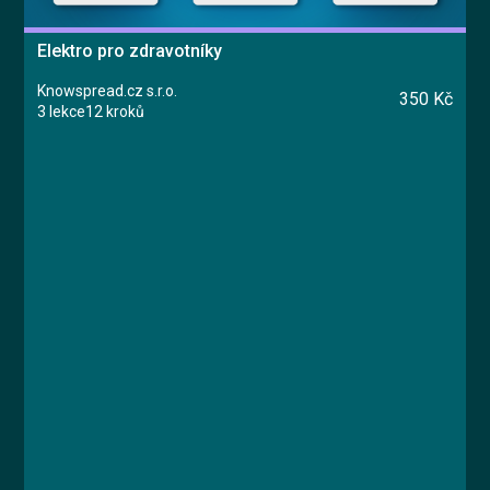
Elektro pro zdravotníky
Knowspread.cz s.r.o.
350 Kč
3 lekce
12 kroků
Kurz
Lekce 1: Vstupní informace
Lekce 2: Elektrická zařízení ve zdravotnictví
Lekce 3: Závěrečný test
Jan Štípek