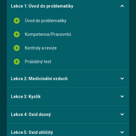
Lekce 1: Úvod do problematiky
play_circle_filled
Úvod do problematiky
play_circle_filled
Kompetence/Pracovníci
play_circle_filled
Kontroly a revize
play_circle_filled
Průběžný test
Lekce 2: Medicinální vzduch
Lekce 3: Kyslík
Lekce 4: Oxid dusný
Lekce 5: Oxid uhličitý