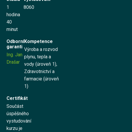
1
8060
Vyzkoušet zdarma
hodina
40
minut
English
Odborní
Kompetence
garanti
Výroba a rozvod
Ing. Jan
plynu, tepla a
Drašar
vody (úroveň 1),
Zdravotnictví a
farmacie (úroveň
1)
Certifikát
Součást
úspěšného
vystudování
kurzu je