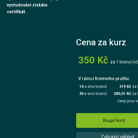
vystudování získáte
certifikát.
Cena za kurz
350 Kč
za 1 licenci (v
V rámci firemního profilu:
10
a více licencí
315 Kč
za 
30
a více licencí
280,01 Kč
za 
Ceny jsou v
Koupit kurz
Zobrazit náhled