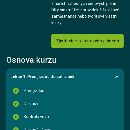
z našich výhodných cenových plánů.
Díky nim můžete pravidelně školit své
zaměstnance nebo tvořit své vlastní
kurzy.
Zjistit více o cenových plánech
Osnova kurzu
Lekce 1: Před jízdou do zahraničí
play_circle_filled
Před jízdou
play_circle_filled
Doklady
play_circle_filled
Kontrola vozu
play_circle_filled
Povinná výbava