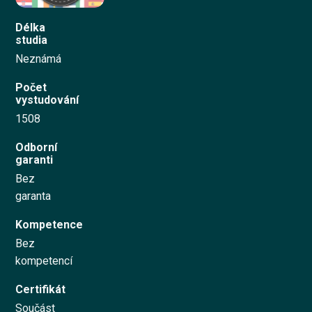
Délka
Vyzkoušet zdarma
studia
Neznámá
English
Počet
vystudování
1508
Odborní
garanti
Bez
garanta
Kompetence
Bez
kompetencí
Certifikát
Součást