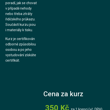
poradí, jak se chovat
v případě nehody
nebo třeba ztráty
řidičského průkazu.
Součástí kurzu jsou
i materiály k tisku.
Kurz je certifikován
odborně způsobilou
osobou a po jeho
vystudování získáte
certifikát.
Cena za kurz
350 Kč
za 1 licenci (vč. DPH)