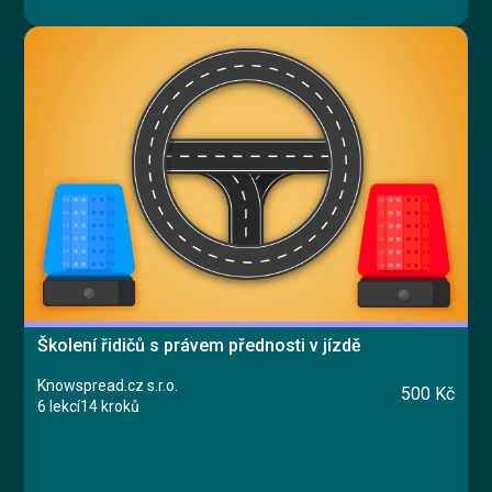
Školení řidičů s právem přednosti v jízdě
Knowspread.cz s.r.o.
500 Kč
6 lekcí
14 kroků