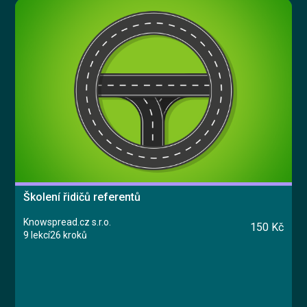
Školení řidičů referentů
Knowspread.cz s.r.o.
150 Kč
9 lekcí
26 kroků