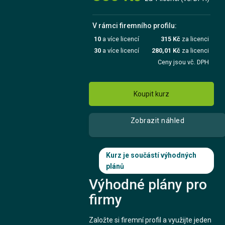
V rámci firemního profilu:
10
a více licencí
315 Kč
za licenci
30
a více licencí
280,01 Kč
za licenci
Ceny jsou vč. DPH
Koupit kurz
Zobrazit náhled
Kurz je součástí výhodných
plánů
Výhodné plány pro
firmy
Založte si firemní profil a využijte jeden