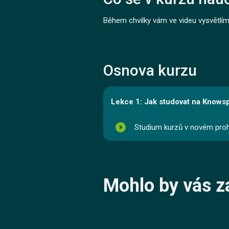
Během chvilky vám ve videu vysvětlí
Osnova kurzu
Lekce 1: Jak studovat na Knows
play_circle_filled
Studium kurzů v novém proh
Mohlo by vás z