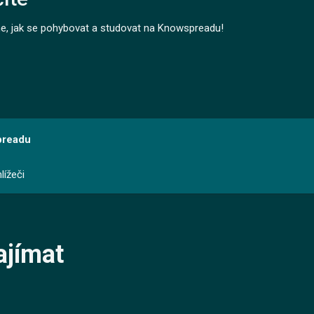
me, jak se pohybovat a studovat na Knowspreadu!
preadu
lížeči
ajímat