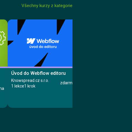
Všechny kurzy z kategorie
Úvod do Webflow editoru
Komunitní energetika v
minutách
Knowspread.cz s.r.o.
zdarma
1 lekce
1 krok
Tomáš Landovský
ma
3 lekce
9 kroků
Kurz