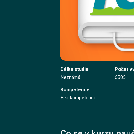
Délka studia
Počet v
Neznámá
6585
Kompetence
Bez kompetencí
Co se v kurzu nauč