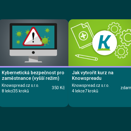
Kybernetická bezpečnost pro
Jak vytvořit kurz na
zaměstnance (vyšší režim)
Knowspreadu
Knowspread.cz s.r.o.
Knowspread.cz s.r.o.
350 Kč
zdar
8 lekcí
35 kroků
4 lekce
7 kroků