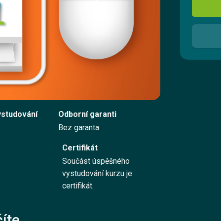
Registrovat se
Přihlásit se
Kontaktujte nás
ystudování
Odborní garanti
Vyzkoušet zdarma
Bez garanta
Certifikát
Součást úspěšného
English
vystudování kurzu je
certifikát.
íte