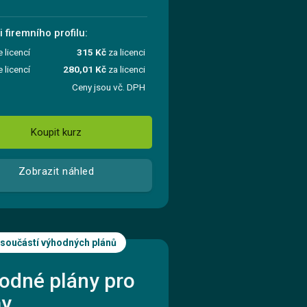
 firemního profilu:
e licencí
315 Kč
za licenci
e licencí
280,01 Kč
za licenci
Ceny jsou vč. DPH
Koupit kurz
Zobrazit náhled
 součástí výhodných plánů
odné plány pro
my