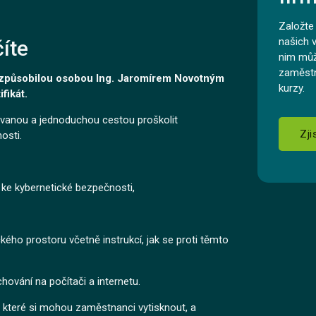
Založte 
našich 
íte
nim můž
zaměstn
 způsobilou osobou Ing. Jaromírem Novotným
kurzy.
fikát.
ovanou a jednoduchou cestou proškolit
Zji
osti.
 ke kybernetické bezpečnosti,
ého prostoru včetně instrukcí, jak se proti těmto
hování na počítači a internetu.
, které si mohou zaměstnanci vytisknout, a