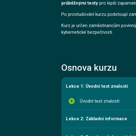
průběžnými testy
pro lepší zapamato
Po prostudování kurzu podstoupí za
Kurz je určen zaměstnancům povinný
kybernetické bezpečnosti.
Osnova kurzu
Lekce 1: Úvodní test znalostí
play_circle_filled
Úvodní test znalostí
Lekce 2: Základní informace