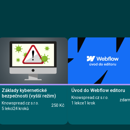
Základy kybernetické
Úvod do Webflow editoru
bezpečnosti (vyšší režim)
Knowspread.cz s.r.o.
zdar
Knowspread.cz s.r.o.
1 lekce
1 krok
250 Kč
5 lekcí
24 kroků