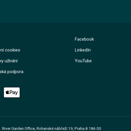
Kurz
Kurz
Lekce 1: Úvod
Facebook
Lekce 2: Obsah
Lekce 1: Komunitní energetika
Lekce 3: Test
Lekce 2: Otestujte své znalosti
Lekce 3: Zdroje
ní cookies
LinkedIn
y užívání
YouTube
lská podpora
River Garden Office, Rohanské nábřeží 19, Praha 8 186 00