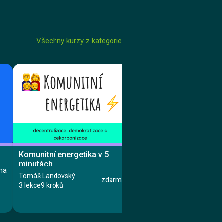
Všechny kurzy z kategorie
Komunitní energetika v 5
Základy Mac OS
minutách
Knowspread.cz s.r.o.
ma
Tomáš Landovský
3 lekce
6 kroků
zdarma
3 lekce
9 kroků