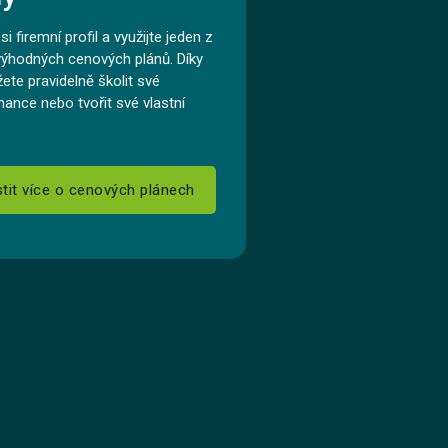
si firemní profil a využijte jeden z
výhodných cenových plánů. Díky
ete pravidelně školit své
ance nebo tvořit své vlastní
stit více o cenových plánech