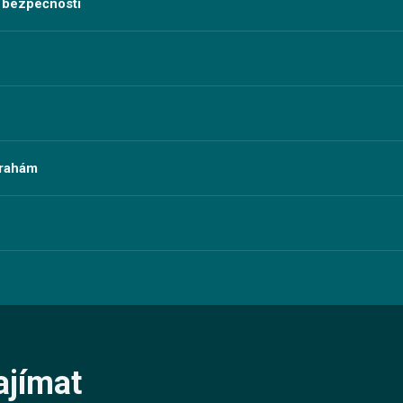
 bezpečnosti
trahám
ajímat