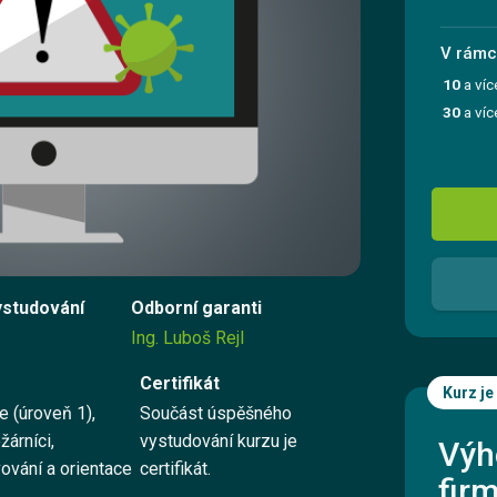
Registrovat se
V rámci
10
a víc
Přihlásit se
30
a víc
Kontaktujte nás
Vyzkoušet zdarma
ystudování
Odborní garanti
Ing. Luboš Rejl
English
Certifikát
Kurz je
e (úroveň 1),
Součást úspěšného
žárníci,
vystudování kurzu je
Výh
ování a orientace
certifikát.
fir