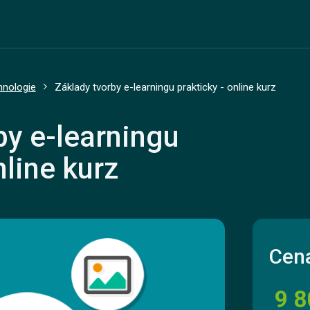
hnologie
Základy tvorby e-learningu prakticky - online kurz
by e-learningu
nline kurz
Cena
9 8