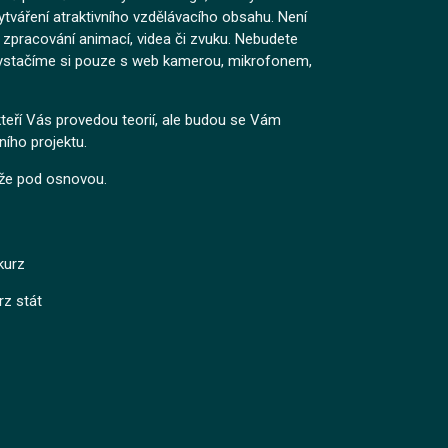
ytváření atraktivního vzdělávacího obsahu. Není
o zpracování animací, videa či zvuku. Nebudete
Vystačíme si pouze s web kamerou, mikrofonem,
kteří Vás provedou teorií, ale budou se Vám
ního projektu.
íže pod osnovou.
 kurz
rz stát