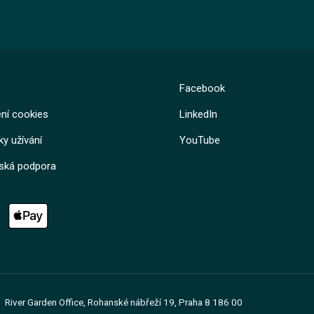
Kurz
Kurz
Facebook
ní cookies
LinkedIn
Lekce 1: Úvod
Lekce 1: Úvod a obsah školení
Lekce 2: Typy a techniky meditací
Lekce 2: Co musíme školit
Lekce 3: Stres a jeho kompenzace
y užívání
YouTube
Lekce 3: Když neškolíme
Lekce 4: Účinky meditace na lidský 
Lekce 4: Školení jako pojištění
Lekce 5: Původ a principy Védské m
Lekce 5: Náležitosti školení
lská podpora
Lekce 6: Meditace prakticky
Lekce 6: Smysluplnost
Lekce 7: Meditace v běžném životě
Lekce 7: Otázky a odpovědi
Lekce 8: Závěrečný test
Tomáš Reinbergr
River Garden Office, Rohanské nábřeží 19, Praha 8 186 00