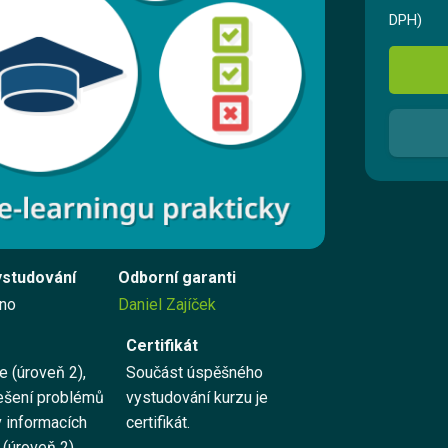
Registrovat se
DPH)
Přihlásit se
Kontaktujte nás
Vyzkoušet zdarma
ystudování
Odborní garanti
no
Daniel Zajíček
English
Certifikát
e (úroveň 2),
Součást úspěšného
Řešení problémů
vystudování kurzu je
v informacích
certifikát.
 (úroveň 2)