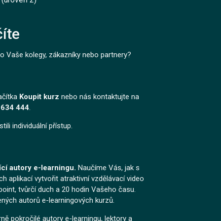
íte
ro Vaše kolegy, zákazníky nebo partnery?
ačítka
Koupit kurz
nebo nás kontaktujte na
 634 444
.
li individuální přístup.
cí autory e-learningu.
Naučíme Vás, jak s
aplikací vytvořit atraktivní vzdělávací video
oint, tvůrčí duch a 20 hodin Vašeho času.
ných autorů e-learningových kurzů.
ně pokročilé autory e-learningu, lektory a