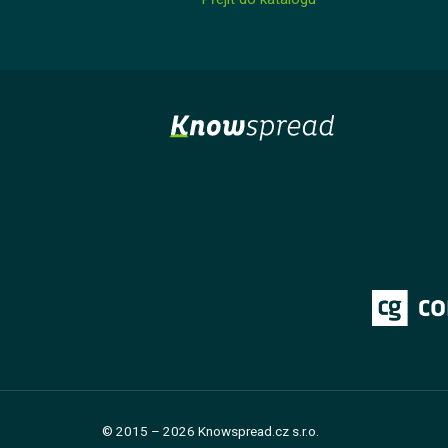
Kurz
Lekce 1: Jak studovat na Knowspreadu
© 2015 – 2026 Knowspread.cz s.r.o.