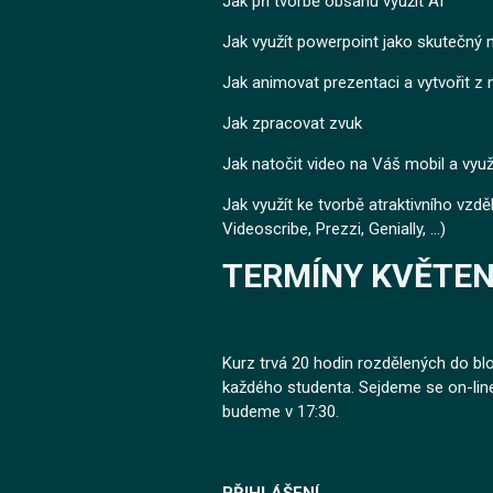
Jak při tvorbě obsahu využít AI
Jak využít powerpoint jako skutečný 
Jak animovat prezentaci a vytvořit z n
Jak zpracovat zvuk
Jak natočit video na Váš mobil a využí
Jak využít ke tvorbě atraktivního vzdě
Videoscribe, Prezzi, Genially, ...)
TERMÍNY KVĚTEN
Kurz trvá 20 hodin rozdělených do blo
každého studenta. Sejdeme se on-line 
budeme v 17:30.