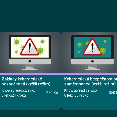
Základy kybernetické
Kybernetická bezpečnost p
bezpečnosti (vyšší režim)
zaměstnance (vyšší režim)
Knowspread.cz s.r.o.
Knowspread.cz s.r.o.
250 Kč
350 
5 lekcí
24 kroků
8 lekcí
35 kroků