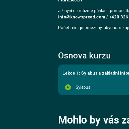
PŘIHLÁŠENÍ
Již nyní se můžete přihlásit pomocí tl
info@knowspread.com
/
+420 326
Počet míst je omezený, abychom zajisti
Osnova kurzu
Lekce 1: Sylabus a základní inf
play_circle_filled
Sylabus
Mohlo by vás z