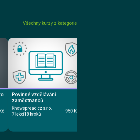
Všechny kurzy z kategorie
ro
Povinné vzdělávání
Meditace
zaměstnanců
TORE - Tomáš Reinbergr
2
Knowspread.cz s.r.o.
8 lekcí
26 kroků
Kč
950 Kč
7 lekcí
18 kroků