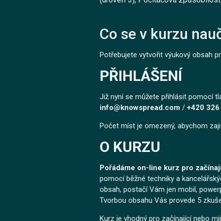
Co se v kurzu nauč
Potřebujete vytvořit výukový obsah p
PŘIHLÁŠENÍ
Již nyní se můžete přihlásit pomocí tl
info@knowspread.com
/
+420 326
Počet míst je omezený, abychom zajisti
O KURZU
Pořádáme on-line kurz pro začínají
pomocí běžné techniky a kancelářských 
obsah, postačí Vám jen mobil, powerp
Tvorbou obsahu Vás provede 5 zkuše
Kurz je vhodný pro začínající nebo mír