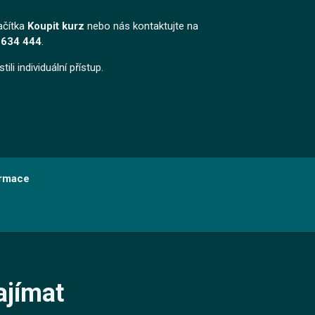
ačítka
Koupit kurz
nebo nás kontaktujte na
 634 444
.
li individuální přístup.
ormace
ajímat