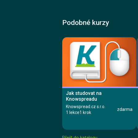
Podobné kurzy
Jak studovat na
Knowspreadu
Knowspread.cz s.r.o.
zdarma
1 lekce
1 krok
Přejít do katalogu