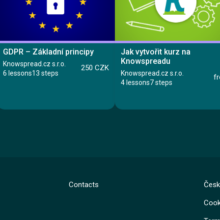
GDPR – Základní principy
Jak vytvořit kurz na
Knowspreadu
Knowspread.cz s.r.o.
250 CZK
6 lessons
13 steps
Knowspread.cz s.r.o.
f
4 lessons
7 steps
Course
Course
Contacts
Česk
Lesson 1: Založení kurzu
Lesson 2: Typy obsahu
Lesson 1: Co je GDPR
Cook
Lesson 3: Certifikát
Lesson 2: Základní terminologie a principy
GDPR
Lesson 4: Dokončení kurzu
Lesson 3: Právní základ pro zpracování