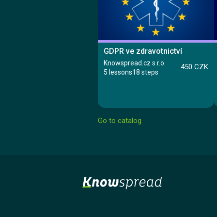
GDPR ve zdravotnictví
Knowspread.cz s.r.o.
450 CZK
5 lessons
18 steps
Go to catalog
Course
Lesson 1: Úvod GDPR
Lesson 2: Legislativa a zákony
Lesson 3: Zdravotnická dokumentace
Lesson 4: Praktické informace