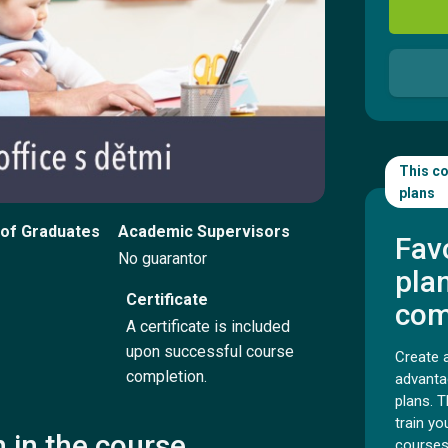
Sign Up
Sign In
This co
Contact us
plans
of Graduates
Academic Supervisors
Fav
Try for free
No guarantor
pla
Certificate
com
A certificate is included
Česky
upon successful course
Create 
completion.
advanta
plans. T
train y
n in the course
courses