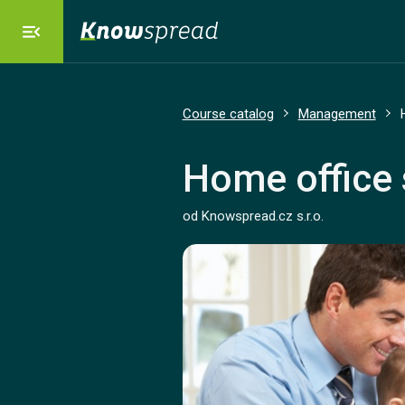
menu_open
dashboard
Our Platform
Course catalog
Management
emoji_objects
Solutions
Home office 
od Knowspread.cz s.r.o.
local_grocery_store
Course catalog
savings
Pricing
language
Language