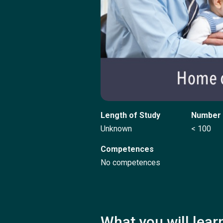
Length of Study
Number 
Unknown
< 100
Competences
No competences
What you will lear