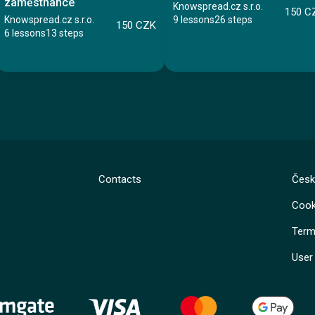
zaměstnance
Knowspread.cz s.r.o.
150 C
Knowspread.cz s.r.o.
9 lessons
26 steps
150 CZK
6 lessons
13 steps
Course
Course
Contacts
Česk
Lesson 1: Úvodní test znalostí
Cook
Lesson 1: Úvodní test znalostí
Lesson 2: Požární nebezpečí
Lesson 2: Pravidla silničního provozu
Lesson 3: Povinnosti zaměstnanců a
zaměstnavatelů
Term
Lesson 3: Legislativní změny
Lesson 4: Krizové situace
Lesson 4: Služební vozidlo
Lesson 5: Hasicí přístroje
User
Lesson 5: Povinná výbava
Lesson 6: Závěrečný test
Lesson 6: Bezpečná jízda
Ing. Václav Hruška
Lesson 7: Dopravní nehoda
Lesson 8: Cesty do zahraničí
Lesson 9: Závěrečný test
Mgr. Petr Semerák