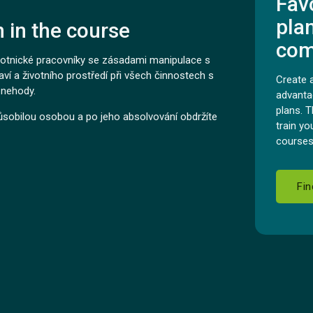
Fav
pla
n in the course
com
votnické pracovníky se zásadami manipulace s
ví a životního prostředí při všech činnostech s
Create 
 nehody.
advanta
plans. T
ůsobilou osobou a po jeho absolvování obdržíte
train y
courses
Fin