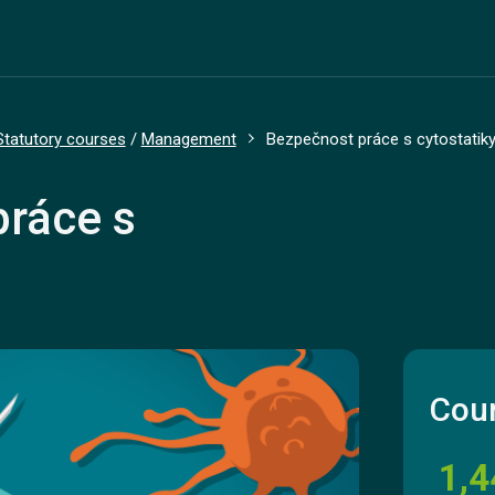
Statutory courses
/
Management
Bezpečnost práce s cytostatik
ráce s
Cour
1,4