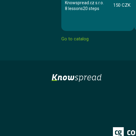
Knowspread.cz s.r.o.
150 CZK
8 lessons
20 steps
Go to catalog
Course
Lesson 1: Úvodní test znalostí
Lesson 2: Školení bezpečnosti a ochrany
zdraví při práci
Lesson 3: Pracovnělékařské služby
Lesson 4: Zásady bezpečnosti při výkonu
práce
Lesson 5: Práce na dálku
Lesson 6: Práce zakázané těhotným ženám a
mladistvým
Lesson 7: Úrazy a mimořádné události
Lesson 8: Závěrečný test
Ing. Vlastimil Papež