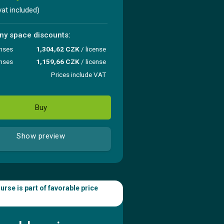
vat included)
y space discounts:
enses
1,304,62 CZK
/ license
enses
1,159,66 CZK
/ license
Prices include VAT
Buy
Show preview
urse is part of favorable price