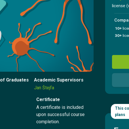
Sign Up
license (
Compan
Sign In
10+
lic
30+
lic
Contact us
Try for free
of Graduates
Academic Supervisors
Jan Štejfa
Česky
Certificate
A certificate is included
This co
upon successful course
plans
completion.