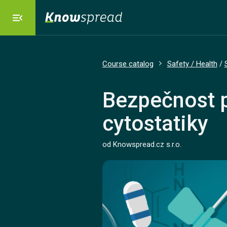
menu_open
dashboard
Our Platform
Course catalog
Safety / Health
/
emoji_objects
Solutions
Bezpečnost p
cytostatiky
local_grocery_store
Course catalog
od Knowspread.cz s.r.o.
savings
Pricing
language
Language