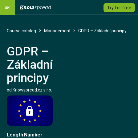
menu_open
Try for free
Our Platform
dashboard
Course catalog
Management
GDPR – Základní principy
Solutions
emoji_objects
expand_more
GDPR –
Course catalog
local_grocery_store
Základní
Pricing
savings
principy
Language
language
expand_more
od Knowspread.cz s.r.o.
Sign Up
Sign In
Length
Number
Contact us