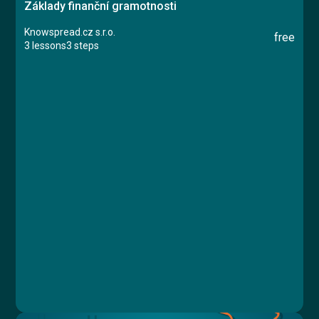
Základy finanční gramotnosti
Knowspread.cz s.r.o.
free
3 lessons
3 steps
Course
Lesson 1: Úvod
Lesson 2: Situace
Lesson 3: Závěr