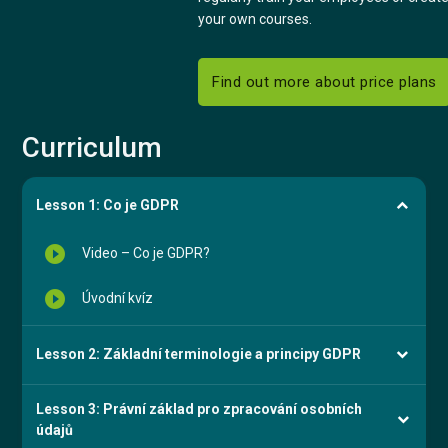
your own courses.
Find out more about price plans
Curriculum
Lesson 1: Co je GDPR
play_circle_filled
Video – Co je GDPR?
play_circle_filled
Úvodní kvíz
Lesson 2: Základní terminologie a principy GDPR
Lesson 3: Právní základ pro zpracování osobních
údajů