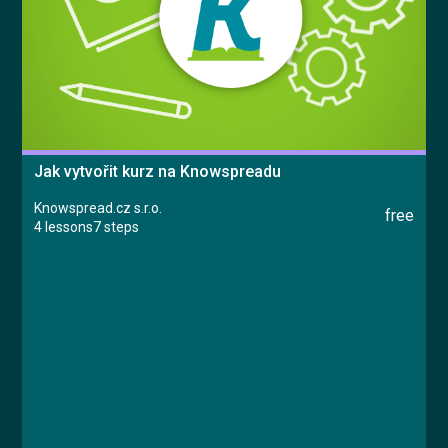
Jak vytvořit kurz na Knowspreadu
Knowspread.cz s.r.o.
free
4 lessons
7 steps
Course
Lesson 1: Založení kurzu