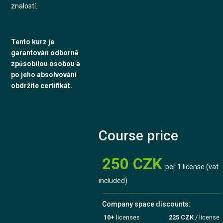
znalostí.
Tento kurz je
garantován odborně
způsobilou osobou a
po jeho absolvování
obdržíte certifikát.
Course price
250 CZK
per 1 license (vat
included)
Company space discounts:
10+
licenses
225 CZK
/ license