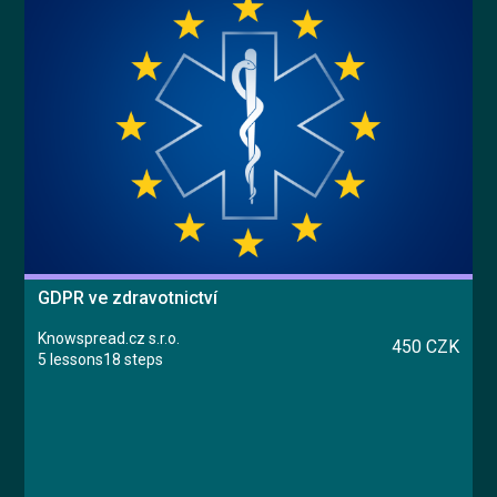
GDPR ve zdravotnictví
Knowspread.cz s.r.o.
450 CZK
5 lessons
18 steps