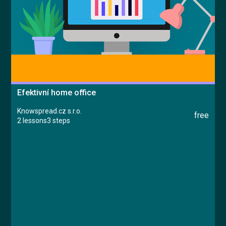
Efektivní home office
Knowspread.cz s.r.o.
free
2 lessons
3 steps
Course