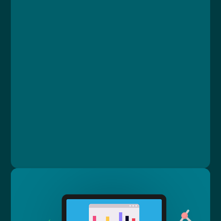
Course
Lesson 1: Úvod
Lesson 2: Od přípravy po nákládání s odpady
Lesson 3: Postup při úniku cytostatika
Lesson 4: Bezpečnost a ochrana zdraví
Lesson 5: Závěrečný test
Jan Štejfa