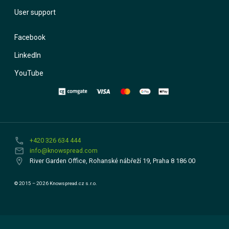
User support
Facebook
LinkedIn
YouTube
phone
+420 326 634 444
email
info@knowspread.com
location_on
River Garden Office, Rohanské nábřeží 19, Praha 8 186 00
© 2015 – 2026 Knowspread.cz s.r.o.