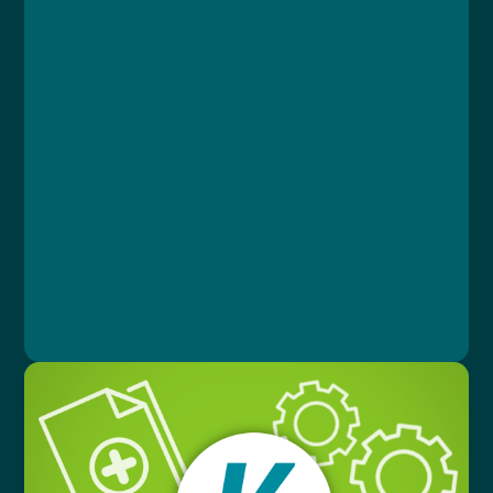
Course
Lesson 1: Úvod GDPR
Lesson 2: Legislativa a zákony
Lesson 3: Zdravotnická dokumentace
Lesson 4: Praktické informace
Lesson 5: Závěrečný test
MUDr. Libor Straka, Ph.D., MBA