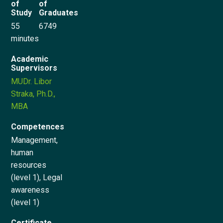
of
of
Study
Graduates
Try for free
55
6749
minutes
Česky
Academic
Supervisors
MUDr. Libor
Straka, Ph.D.,
MBA
Competences
Management,
human
resources
(level 1), Legal
awareness
(level 1)
Certificate