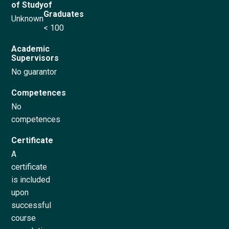
of Study
of
Graduates
Unknown
Try for free
< 100
Academic
Česky
Supervisors
No guarantor
Competences
No
competences
Certificate
A
certificate
is included
upon
successful
course