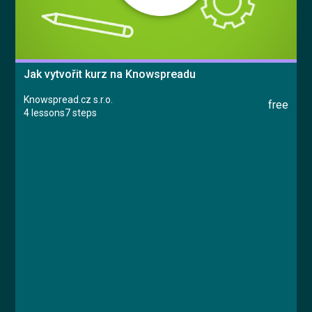
Jak vytvořit kurz na Knowspreadu
Knowspread.cz s.r.o.
free
4 lessons
7 steps
Course
Lesson 1: Založení kurzu
Lesson 2: Typy obsahu
Lesson 3: Certifikát
Lesson 4: Dokončení kurzu