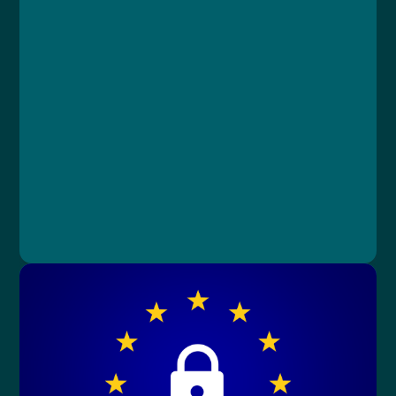
Course
Lesson 1: Úvod GDPR
Lesson 2: Legislativa a zákony
Lesson 3: Zdravotnická dokumentace
Lesson 4: Praktické informace
Lesson 5: Závěrečný test
MUDr. Libor Straka, Ph.D., MBA