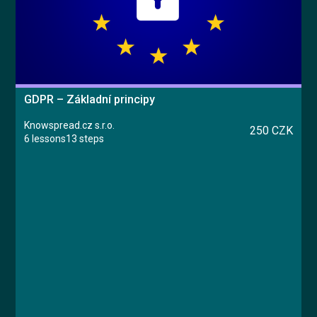
GDPR – Základní principy
Knowspread.cz s.r.o.
250 CZK
6 lessons
13 steps
Course