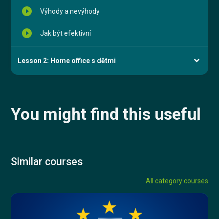
play_circle_filled
Výhody a nevýhody
play_circle_filled
Jak být efektivní
Lesson 2: Home office s dětmi
You might find this useful
Similar courses
All category courses