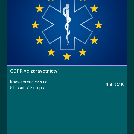
GDPR ve zdravotnictví
Knowspread.cz s.r.o.
450 CZK
5 lessons
18 steps