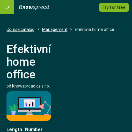
menu_open
Try for free
Our Platform
dashboard
Course catalog
Management
Efektivní home office
Solutions
emoji_objects
expand_more
Efektivní
Course catalog
local_grocery_store
home
Pricing
savings
office
Language
language
expand_more
od Knowspread.cz s.r.o.
Sign Up
Sign In
Contact us
Length
Number