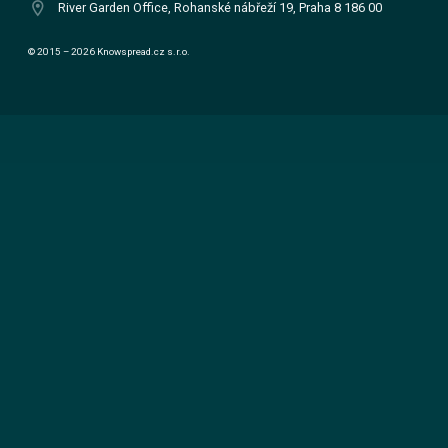
location_on
River Garden Office, Rohanské nábřeží 19, Praha 8 186 00
© 2015 – 2026 Knowspread.cz s.r.o.