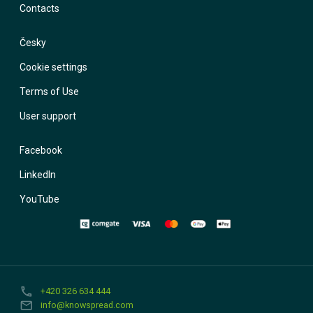
Contacts
Česky
Cookie settings
Terms of Use
User support
Facebook
LinkedIn
YouTube
phone
+420 326 634 444
email
info@knowspread.com