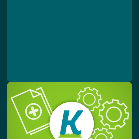
Lesson 1: Co je GDPR
Lesson 2: Základní terminologie a principy
GDPR
Lesson 3: Právní základ pro zpracování
osobních údajů
Lesson 4: Práva subjektu údajů
Lesson 5: Praktické informace
Lesson 6: Závěrečný test
MUDr. Libor Straka, Ph.D., MBA