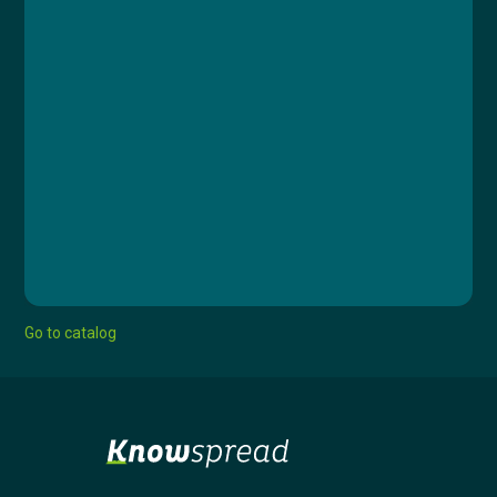
Lesson 1: Úvod
Lesson 2: Od přípravy po nákládání s odpady
Lesson 3: Postup při úniku cytostatika
Lesson 4: Bezpečnost a ochrana zdraví
Lesson 5: Závěrečný test
Jan Štejfa
Go to catalog