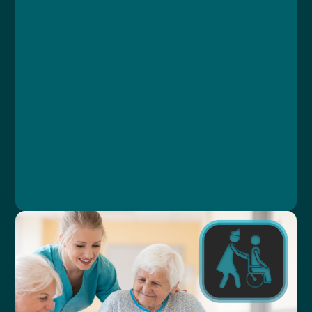
Lekce 2: Základní ekonomické pojmy
Lekce 3: Struktura ekonomiky zdravotní péče
Lekce 4: Financování
Lekce 5: Přerozdělení
Lekce 6: Platební mechanismy
Lekce 7: Poskytování zdravotních služeb
Lekce 8: Regulace a správa systému
Lekce 9: Závěrečný test
Ing. Karolína Brejchová, Ing. Petra Štípková,
MBA, MUDr. Libor Straka, Ph.D., MBA