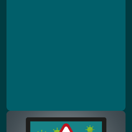
Kurz
Lekce 1: Základní informace
Lekce 2: Kybernetické hrozby
Lekce 3: Zabezpečení proti nástrahám
Lekce 4: Shrnutí
Lekce 5: Závěrečný test
Ing. Luboš Rejl