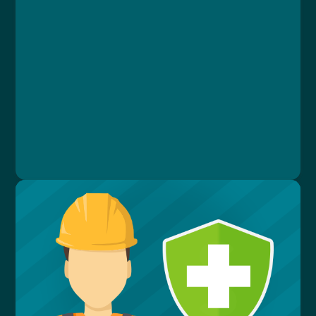
Lekce 1: Úvodní test znalostí
Lekce 2: Povinnosti zaměstnavatelů
Lekce 3: Bezpečnost práce
Lekce 4: Prostředky pro práci ve výškách
Lekce 5: Závěrečný test
Ing. Vlastimil Papež