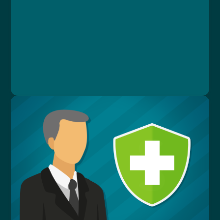
Lekce 4: Krizové situace
Lekce 5: Hasicí přístroje
Lekce 6: Závěrečný test
Ing. Václav Hruška