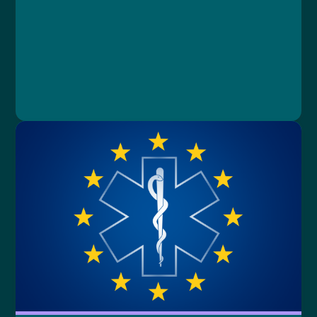
Lekce 3: Praktická doporučení
Lekce 4: Závěrečný test
Ing. Karolína Brejchová, Ing. Petra Štípková,
MBA, MUDr. Libor Straka, Ph.D., MBA