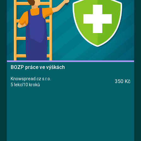
BOZP práce ve výškách
Knowspread.cz s.r.o.
350 Kč
5 lekcí
10 kroků
Kurz