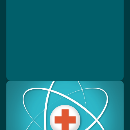
Kurz
Lekce 1: Úvod
Lekce 2: Zásady úhrad hospitalizační péče
Lekce 3: Závěrečný test
Ing. Karolína Brejchová, Libor Straka