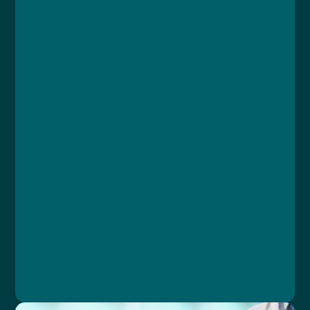
Kurz
Lekce 1: Úvod
Lekce 2: Pohyb s berlemi
Lekce 3: Péče o ránu
Lekce 4: Samostatnost v domácnosti
Lekce 5: Pomůcky
Lekce 6: Závěrečný test
MUDr. Libor Straka, Ph.D., MBA