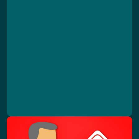
Kurz
Lekce 1: Vstupní informace
Lekce 2: Elektrická zařízení ve zdravotnictví
Lekce 3: Závěrečný test
Jan Štípek