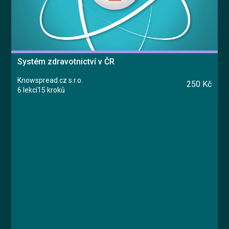
Systém zdravotnictví v ČR
Knowspread.cz s.r.o.
250 Kč
6 lekcí
15 kroků
Kurz
Lekce 1: Úvod - právo na zdravotní péči
Lekce 2: Systém zdravotnictví v ČR
Lekce 3: Zdravotní pojišťovny