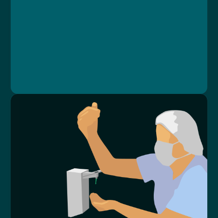
Lekce 4: Zdravotní péče
Lekce 5: Pacient v nemocnici
Lekce 6: Shrnutí
MUDr. Libor Straka, Ph.D., MBA