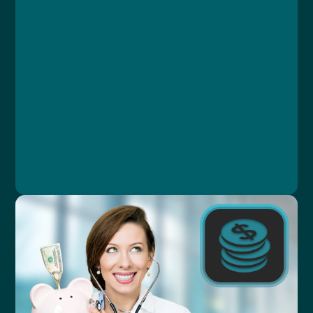
Lekce 1: Co je GDPR
Lekce 2: Základní terminologie a principy GDPR
Lekce 3: Právní základ pro zpracování
osobních údajů
Lekce 4: Práva subjektu údajů
Lekce 5: Praktické informace
Lekce 6: Závěrečný test
MUDr. Libor Straka, Ph.D., MBA