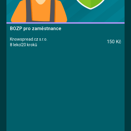
BOZP pro zaměstnance
Knowspread.cz s.r.o.
150 Kč
8 lekcí
20 kroků
Kurz
Lekce 1: Úvodní test znalostí
Lekce 2: Školení bezpečnosti a ochrany zdraví
při práci
Lekce 3: Pracovnělékařské služby