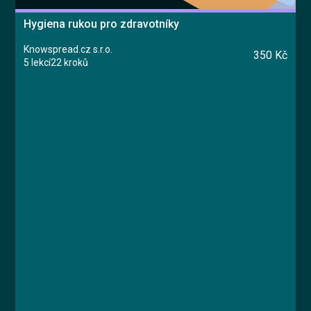
Hygiena rukou pro zdravotníky
Knowspread.cz s.r.o.
350 Kč
5 lekcí
22 kroků
Kurz
Lekce 1: Úvod do hygieny pro zdravotníky
Lekce 2: Způsoby správného mytí rukou
Lekce 3: Výběr přípravků, používání
Lekce 4: Strategie pro zlepšení hygieny rukou
Lekce 5: Závěrečný test