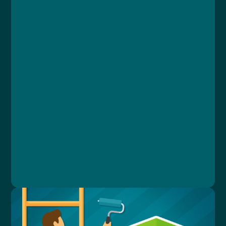
Kurz
Lekce 1: Úvodní test znalostí
Lekce 2: Základní informace
Lekce 3: Regulace kybernetické bezpečnosti
Lekce 4: Kybernetické hrozby
Lekce 5: Zranitelná prostředí
Lekce 6: Zabezpečení proti nástrahám
Lekce 7: Shrnutí
Lekce 8: Závěrečný test
Ing. Luboš Rejl