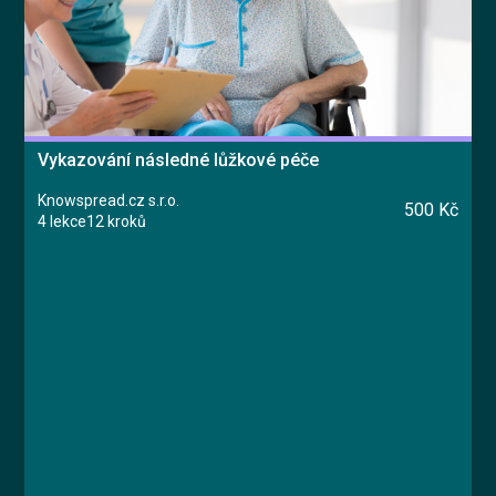
Vykazování následné lůžkové péče
Knowspread.cz s.r.o.
500 Kč
4 lekce
12 kroků
Kurz
Lekce 1: Úvod
Lekce 2: Úhrady a pravidla následné péče