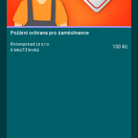
Požární ochrana pro zaměstnance
Knowspread.cz s.r.o.
150 Kč
6 lekcí
13 kroků
Kurz
Lekce 1: Úvodní test znalostí
Lekce 2: Požární nebezpečí
Lekce 3: Povinnosti zaměstnanců a
zaměstnavatelů