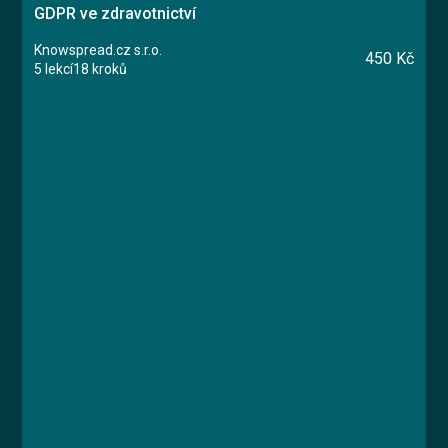
GDPR ve zdravotnictví
Knowspread.cz s.r.o.
450 Kč
5 lekcí
18 kroků
Kurz
Lekce 1: Úvod GDPR
Lekce 2: Legislativa a zákony
Lekce 3: Zdravotnická dokumentace
Lekce 4: Praktické informace
Lekce 5: Závěrečný test
MUDr. Libor Straka, Ph.D., MBA