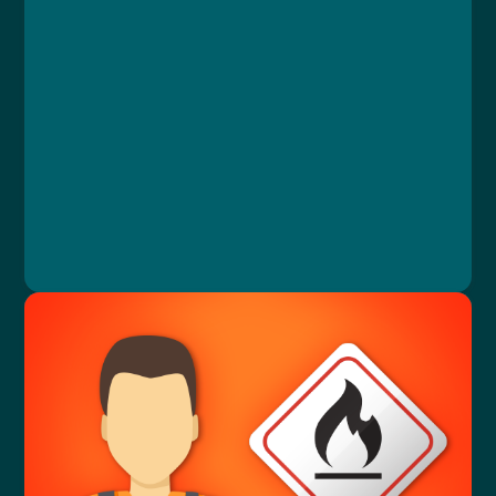
Lekce 4: Zásady bezpečnosti při výkonu práce
Lekce 5: Práce na dálku
Lekce 6: Práce zakázané těhotným ženám a
mladistvým
Lekce 7: Úrazy a mimořádné události
Lekce 8: Závěrečný test
Ing. Vlastimil Papež