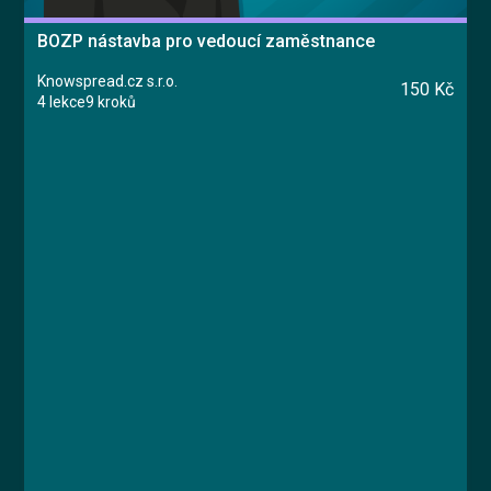
BOZP nástavba pro vedoucí zaměstnance
Knowspread.cz s.r.o.
150 Kč
4 lekce
9 kroků
Kurz
Lekce 1: Úvodní test znalostí
Lekce 2: Řízení rizik a prevence
Lekce 3: Povinnosti vedoucích zaměstnanců
Lekce 4: Závěrečný test
Ing. Vlastimil Papež