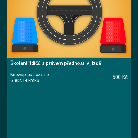
Vyzkoušet zdarma
English
Školení řidičů s právem přednosti v jízdě
Knowspread.cz s.r.o.
500 Kč
6 lekcí
14 kroků