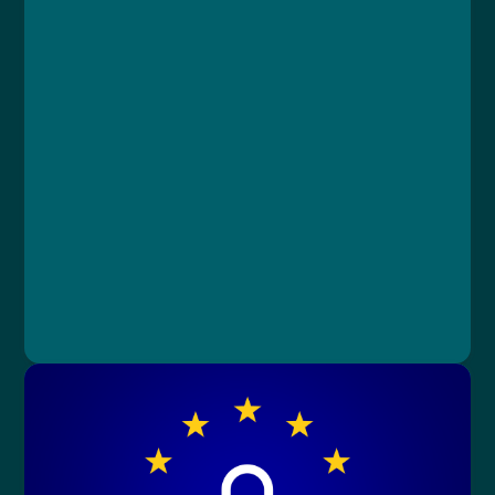
Kurz
Lekce 1: Právo přednosti v jízdě
Lekce 2: Vozidla s právem přednosti v jízdě
Lekce 3: Řidiči vozidel s právem přednosti v
jízdě
Lekce 4: Světelná a zvuková zařízení
Lekce 5: Používání zvláštních výstražných
zařízení
Lekce 6: Závěrečný test
Mgr. Petr Semerák