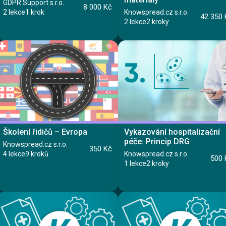
GDPR Support s.r.o.
Lekce 3: Novinky
8 000 Kč
2 lekce
1 krok
Knowspread.cz s.r.o.
Lekce 4: Konzultace
42 350 
Lekce 5: Test
2 lekce
2 kroky
Kurz
Kurz
Lekce 1: Lekce
Školení řidičů – Evropa
Vykazování hospitalizační
Lekce 2: Závěrečný test
Lekce 1: Informace ke zdrojovým materiálům
péče: Princip DRG
Knowspread.cz s.r.o.
Lekce 2: Zdrojové materiály - soubory
350 Kč
4 lekce
9 kroků
Knowspread.cz s.r.o.
500 
1 lekce
2 kroky