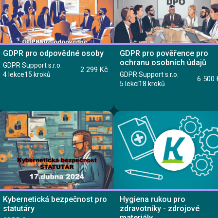
Registrovat se
Přihlásit se
GDPR pro odpovědné osoby
GDPR pro pověřence pro
ochranu osobních údajů
GDPR Support s.r.o.
2 299 Kč
4 lekce
15 kroků
GDPR Support s.r.o.
6 500 
5 lekcí
18 kroků
Kontaktujte nás
Vyzkoušet zdarma
Kurz
English
Kurz
Lekce 1: Lekce
Lekce 2: Lekce
Lekce 3: Novinky
Kybernetická bezpečnost pro
Hygiena rukou pro
Lekce 4: Test
statutáry
zdravotníky - zdrojové
Lekce 1: GDPR pro pověřené osoby
Lekce 2: Lekce
materiály