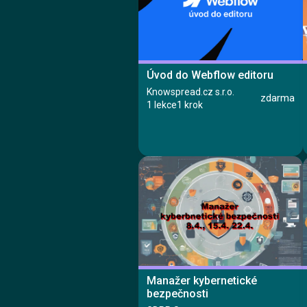
Úvod do Webflow editoru
Knowspread.cz s.r.o.
zdarma
1 lekce
1 krok
Kurz
Lekce 1: Lekce
Manažer kybernetické
bezpečnosti