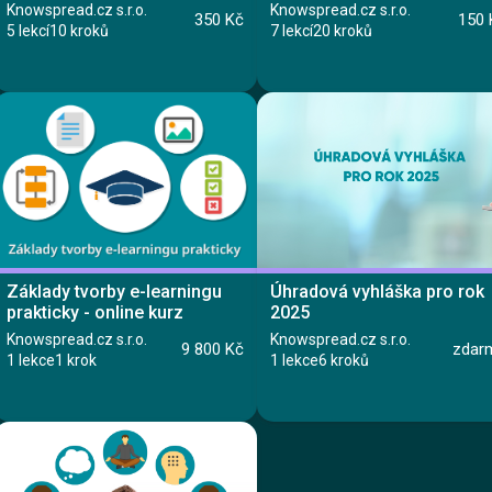
Knowspread.cz s.r.o.
Knowspread.cz s.r.o.
350 Kč
150 
5 lekcí
10 kroků
7 lekcí
20 kroků
Kurz
Kurz
Základy tvorby e-learningu
Úhradová vyhláška pro rok
Lekce 1: Úvod
prakticky - online kurz
2025
Lekce 1: Aktivní stoj
Lekce 2: Jak postupovat v krizové situaci
Lekce 2: Aktivní sed
Lekce 3: Volání záchranné služby
Knowspread.cz s.r.o.
Knowspread.cz s.r.o.
9 800 Kč
zdar
Lekce 3: Ergonomie pracovního místa
Lekce 4: Technická první pomoc
1 lekce
1 krok
1 lekce
6 kroků
Lekce 4: Protažení
Lekce 5: Zdravotnická první pomoc
Lekce 5: Závěrečný test
Lekce 6: Shrnutí
Ing. Vlastimil Papež, MUDr. Marie Skalská
Lekce 7: Závěrečný test
MUDr. Libor Straka, Ph.D., MBA