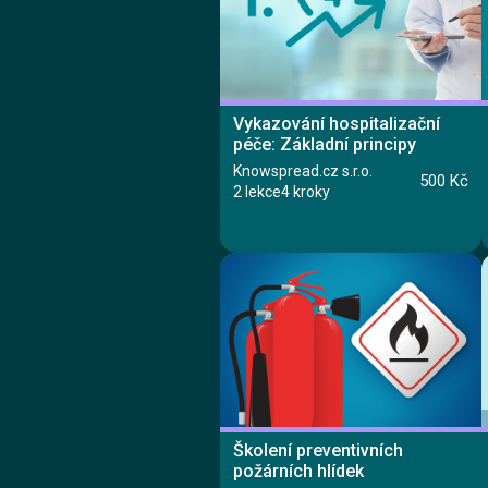
Lekce 1: Základy hygieny rukou
Vykazování hospitalizační
péče: Základní principy
Knowspread.cz s.r.o.
500 Kč
2 lekce
4 kroky
Kurz
Lekce 1: Úvod
Školení preventivních
Lekce 2: Základní principy úhrad akutní lůžkové
péče
požárních hlídek