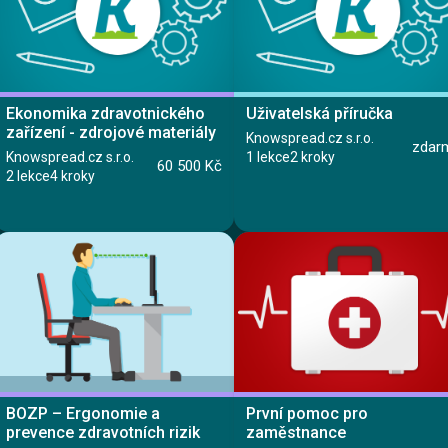
Kurz
Kurz
Lekce 1: Před jízdou do zahraničí
Lekce 1: Princip DRG
Lekce 2: Dopravní nehoda v zahraničí
Lekce 3: Specifika při jízdě v Evropě
Ekonomika zdravotnického
Uživatelská příručka
Lekce 4: Závěrečný test
zařízení - zdrojové materiály
Knowspread.cz s.r.o.
zdar
Knowspread.cz s.r.o.
1 lekce
2 kroky
60 500 Kč
2 lekce
4 kroky
Dokument
Kurz
Lekce 1: Lekce
Lekce 1: Obsah a práce se zdrojovými
materiály
BOZP – Ergonomie a
První pomoc pro
Lekce 2: Zdrojové materiály
prevence zdravotních rizik
zaměstnance