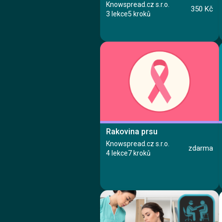
Knowspread.cz s.r.o.
350 Kč
3 lekce
5 kroků
Kurz
Lekce 1: Bezpečnostní značení
Rakovina prsu
Lekce 2: Taktika hašení
Lekce 3: Závěrečný test
Knowspread.cz s.r.o.
zdarma
Ing. Václav Hruška
4 lekce
7 kroků