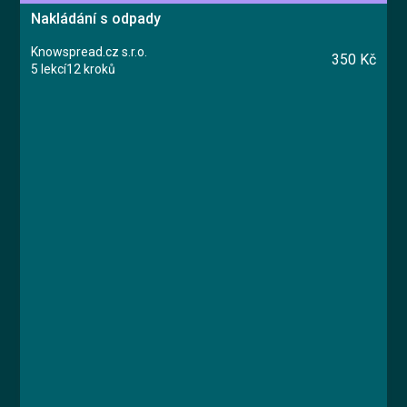
Nakládání s odpady
Knowspread.cz s.r.o.
350 Kč
5 lekcí
12 kroků
Kurz
Lekce 1: Základní pojmy a principy nakládání s
odpady
Lekce 2: Nebezpečný odpad
Lekce 3: Odpad ze zdravotní péče
Lekce 4: Soustřeďování odpadu
Lekce 5: Závěrečný test
Ing. Jana Königová