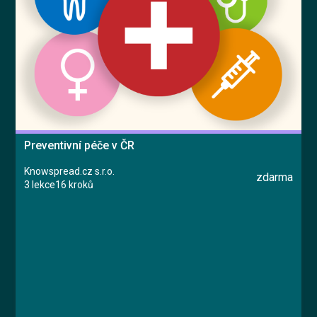
Vyzkoušet zdarma
English
Preventivní péče v ČR
Knowspread.cz s.r.o.
zdarma
3 lekce
16 kroků
Kurz