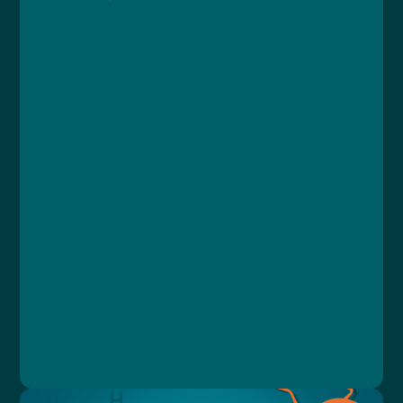
Kurz
Lekce 1: Nebezpečné chemické látky
Lekce 2: Akutní toxicita
Lekce 3: Nehody
Lekce 4: První pomoc
Lekce 5: Závěrečný test