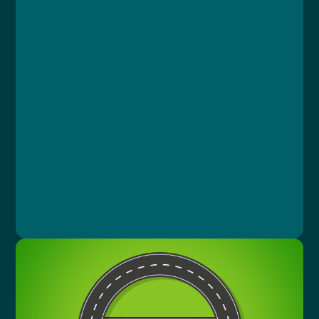
Kurz
Lekce 1: Úvod
Lekce 2: Od přípravy po nákládání s odpady
Lekce 3: Postup při úniku cytostatika
Lekce 4: Bezpečnost a ochrana zdraví
Lekce 5: Závěrečný test
Jan Štejfa