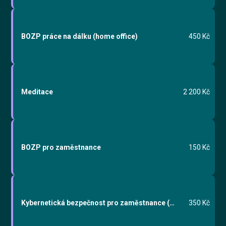
BOZP práce na dálku (home office)
450 Kč
Meditace
2 200 Kč
BOZP pro zaměstnance
150 Kč
Kybernetická bezpečnost pro zaměstnance (vyšší režim)
350 Kč