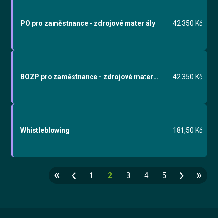
PO pro zaměstnance - zdrojové materiály
42 350 Kč
BOZP pro zaměstnance - zdrojové materiály
42 350 Kč
Whistleblowing
181,50 Kč
«
»
chevron_left
chevron_right
1
2
3
4
5