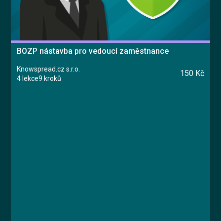
BOZP nástavba pro vedoucí zaměstnance
Knowspread.cz s.r.o.
150 Kč
4 lekce
9 kroků
Kurz
Lekce 1: Úvodní test znalostí
Lekce 2: Řízení rizik a prevence
Lekce 3: Povinnosti vedoucích zaměstnanců