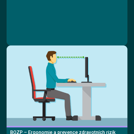
Lekce 4: Závěrečný test
Ing. Vlastimil Papež
BOZP – Ergonomie a prevence zdravotních rizik