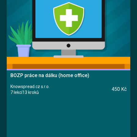
Vyzkoušet zdarma
English
BOZP práce na dálku (home office)
Knowspread.cz s.r.o.
450 Kč
7 lekcí
13 kroků