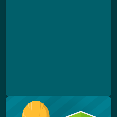
Kurz
Lekce 1: Zahájení práce na dálku
Lekce 2: Bezpečnost
Lekce 3: Rizika
Lekce 4: Pracovní úraz
Lekce 5: Pracovní doba
Lekce 6: Pracovní místo
Lekce 7: Závěrečný test
Ing. Vlastimil Papež