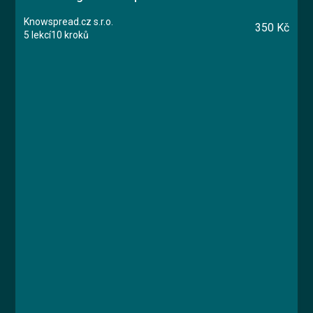
Knowspread.cz s.r.o.
350 Kč
5 lekcí
10 kroků
Kurz
Lekce 1: Aktivní stoj
Lekce 2: Aktivní sed
Lekce 3: Ergonomie pracovního místa
Lekce 4: Protažení
Lekce 5: Závěrečný test
Ing. Vlastimil Papež, MUDr. Marie Skalská