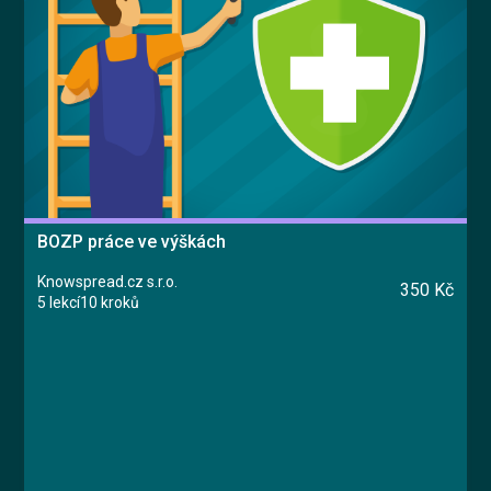
BOZP práce ve výškách
Knowspread.cz s.r.o.
350 Kč
5 lekcí
10 kroků
Kurz