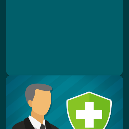
Lekce 1: Úvodní test znalostí
Lekce 2: Povinnosti zaměstnavatelů
Lekce 3: Bezpečnost práce
Lekce 4: Prostředky pro práci ve výškách
Lekce 5: Závěrečný test
Ing. Vlastimil Papež