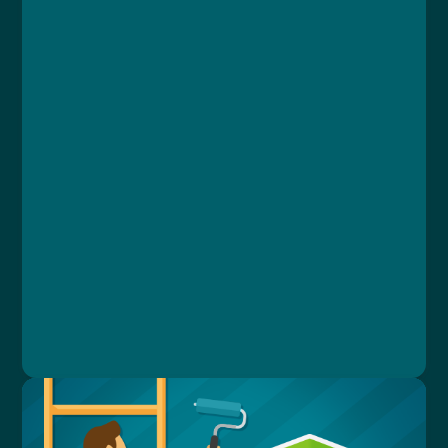
Kurz
Lekce 1: Úvodní test znalostí
Lekce 2: Školení bezpečnosti a ochrany zdraví
při práci
Lekce 3: Pracovnělékařské služby
Lekce 4: Zásady bezpečnosti při výkonu práce
Lekce 5: Práce na dálku
Lekce 6: Práce zakázané těhotným ženám a
mladistvým
Lekce 7: Úrazy a mimořádné události
Lekce 8: Závěrečný test
Ing. Vlastimil Papež