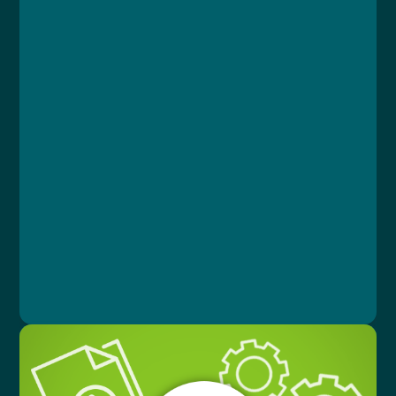
Kurz
Lekce 1: Co je GDPR
Lekce 2: Základní terminologie a principy GDPR
Lekce 3: Právní základ pro zpracování
osobních údajů
Lekce 4: Práva subjektu údajů
Lekce 5: Praktické informace
Lekce 6: Závěrečný test
MUDr. Libor Straka, Ph.D., MBA