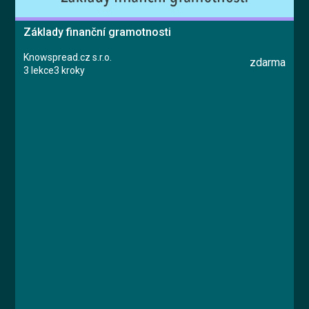
Základy finanční gramotnosti
Knowspread.cz s.r.o.
zdarma
3 lekce
3 kroky
Kurz
Lekce 1: Úvod
Lekce 2: Situace
Lekce 3: Závěr