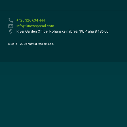
phone
+420 326 634 444
email
info@knowspread.com
location_on
River Garden Office, Rohanské nábřeží 19, Praha 8 186 00
© 2015 – 2026 Knowspread.cz s.r.o.