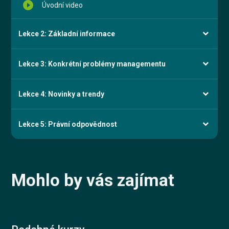
play_circle_filled
Úvodní video
Lekce 2: Základní informace
Lekce 3: Konkrétní problémy managementu
Lekce 4: Novinky a trendy
Lekce 5: Právní odpovědnost
Mohlo by vás zajímat