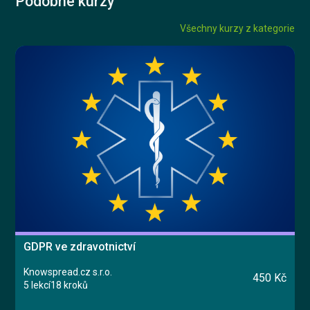
Podobné kurzy
Všechny kurzy z kategorie
GDPR ve zdravotnictví
Knowspread.cz s.r.o.
450 Kč
5 lekcí
18 kroků