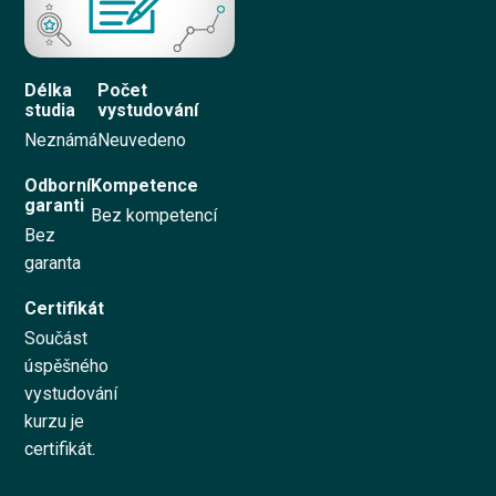
Vyzkoušet zdarma
Délka
Počet
studia
vystudování
English
Neznámá
Neuvedeno
Odborní
Kompetence
garanti
Bez kompetencí
Bez
garanta
Certifikát
Součást
úspěšného
vystudování
kurzu je
certifikát.