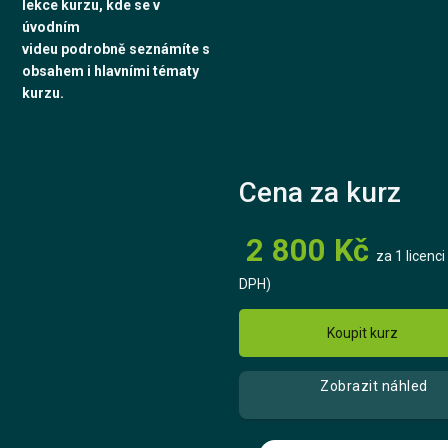
lekce kurzu, kde se v
úvodním
videu podrobně seznámíte s
obsahem i hlavními tématy
kurzu.​
Cena za kurz
2 800 Kč
za 1 licenci
DPH)
Koupit kurz
Zobrazit náhled