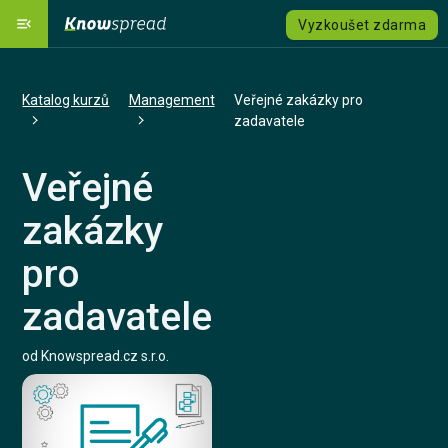
menu_open
Vyzkoušet zdarma
Naše platforma
dashboard
Katalog kurzů
Management
Veřejné zakázky pro
Řešení
emoji_objects
expand_more
zadavatele
Katalog kurzů
local_grocery_store
Veřejné
Ceník
savings
zakázky
pro
Jazyk
language
expand_more
zadavatele
Registrovat se
od Knowspread.cz s.r.o.
Přihlásit se
Kontaktujte nás