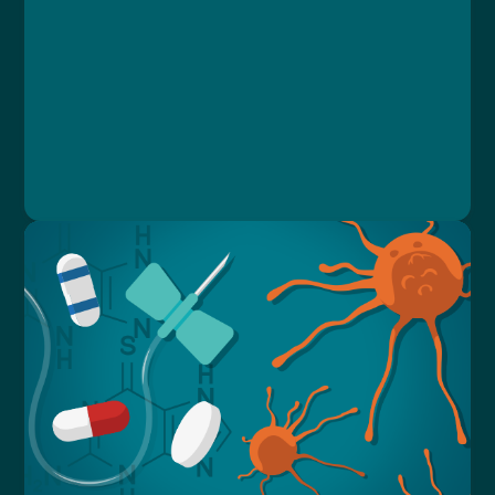
Lekce 4: Samostatnost v domácnosti
Lekce 5: Pomůcky
Lekce 6: Závěrečný test
MUDr. Libor Straka, Ph.D., MBA