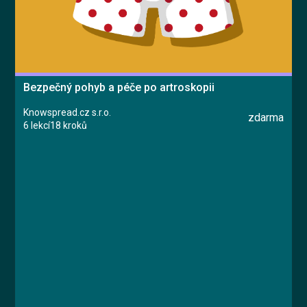
Bezpečný pohyb a péče po artroskopii
Knowspread.cz s.r.o.
zdarma
6 lekcí
18 kroků
Kurz
Lekce 1: Úvod
Lekce 2: Pohyb s berlemi
Lekce 3: Péče o ránu