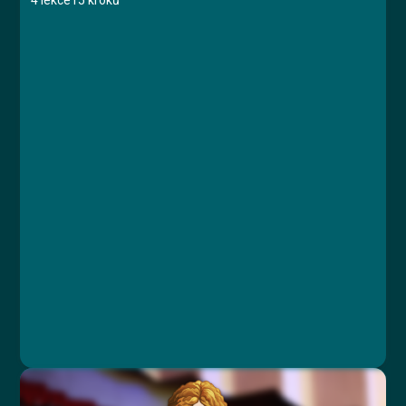
4 lekce
15 kroků
Kurz
Lekce 1: Úvod
Lekce 2: Základy angličtiny
Lekce 3: Fráze
Lekce 4: Závěr