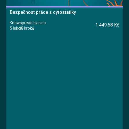
Bezpečnost práce s cytostatiky
Knowspread.cz s.r.o.
1 449,58 Kč
5 lekcí
8 kroků
Kurz
Lekce 1: Úvod
Lekce 2: Od přípravy po nákládání s odpady
Lekce 3: Postup při úniku cytostatika
Lekce 4: Bezpečnost a ochrana zdraví
Lekce 5: Závěrečný test
Jan Štejfa