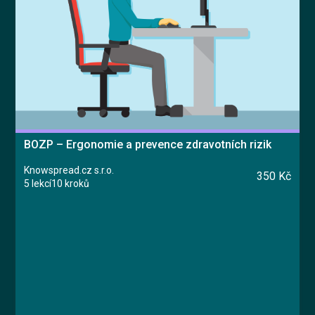
Vyzkoušet zdarma
English
BOZP – Ergonomie a prevence zdravotních rizik
Knowspread.cz s.r.o.
350 Kč
5 lekcí
10 kroků
Kurz