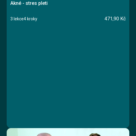
Akné - stres pleti
471,90 Kč
3 lekce
4 kroky
Kurz
Lekce 1: Úvod
Lekce 2: Příčiny vzniku akné
Lekce 3: Čas na změnu