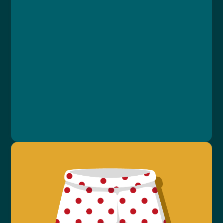
Lekce 1: Aktivní stoj
Lekce 2: Aktivní sed
Lekce 3: Ergonomie pracovního místa
Lekce 4: Protažení
Lekce 5: Závěrečný test
Ing. Vlastimil Papež, MUDr. Marie Skalská