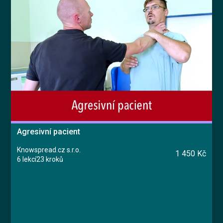
Agresivní pacient
Knowspread.cz s.r.o.
1 450 Kč
6 lekcí
23 kroků